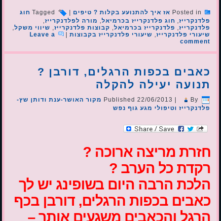
Posted in
אז איך להתנועע בקלות ? טיפים
|
Tagged
חוג
פלדנקרייז
,
חוג פלדנקרייז בכרמיאל
,
מורה לפלדנקרייז
,
פלדנקרייז
,
פלדנקרייז בכרמיאל
,
קבוצות פלדנקרייז
,
שיווי משקל
,
שיעורי פלדנקרייז
,
שיעורי פלדנקרייז בקבוצות
|
Leave a
comment
כאבים בכפות הרגלים, דורבן ?
תנועה יעילה להקלה
By
|
22/06/2013
Published
מקור האושר-ענת ודותן שץ-
פלדנקרייז וטיפולי מגע גוף נפש
חזרת מריצה ארוכה ?
רקדת כל הערב ?
הלכת הרבה היום בשופינג יש לך
כאבים בכפות הרגלים, דורבן בכף
הרגל והכאבים משגעים אותך –