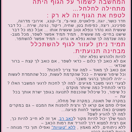
המחשבה לשמור על הגוף היתה
מתחילה לחלחל…
לטפח את הגוף זה לא רק :
חדר כושר, יוגה, פילאטיס, טאי-צ'י, צ'י-קונג, אירובי מדרגה,
ספינינג, ריצה, כפיפות בטן, שחיה, ריקוד, נגינה, שירה… כל דבר
שעשית הוא נהדר ונפלא וטוב שעשית אותו … אבל כמו כל דבר
שישנו בחיים- מה שעשית , תמיד תמיד אפשר לשפר, מכל מצב-
כמה שנדמה לך שהוא נפלא או גרוע – תמיד אפשר להשתפר.
תמיד ניתן לעזור לגוף להשתכלל
מבחינה תנועתית.
להיות ולהרגיש נפלא יותר.
אם לא כואב לך כלום – כדאי לשפר , אם כואב לך קצת – ברור
שכדאי …
אם כואב לך מאוד – למה עוד צריך לחכות?
וכל שיפור שעשית – ככל שהקדמת לעשות, ככל שהתמדת לעשות
– יהיה לזכותך ברגעי משבר.
לצערי רגעי משבר מגיעים. למה לך לחכות לרגעי המשבר האלו ?
כדאי להתחיל כמה שיותר מוקדם ,
כל שיפור, כל שיכלול שהכנסת לתנועה בגופך ישרת אותך בכל
עת –
במקרה של תאונה, במקרה של מחלה,
אפילו סתם אם קראו לך ורצית להפנות את המבט – גם במקרים
פשוטים כאלו אפשר לחוות פגיעה…
למה לך להגיע לשם?
הגוף שלך יכול להיות מקור ל
כאב רב
, אך זה לא חייב להיות כך,
אם רצית למצוא דרך להוריד את רמות הכאב –
ללא ניתוחים, ללא מאמץ ,
ללא "טעויות"
ואפילו תוך כדי מנוחה –
הגעת למקום הנכון