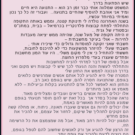
שיש הפתעות בדרך
המשפט שמלווה אותי כבר זמן רב הוא – התנועה היא חיים
ומיד אני אוהבת להוסיף שהחיים בתנועה.. ועבורי זה כל כך נכון
ואמיתי במיוחד עכשיו,
בשנה האחרונה נולדה לי תינוקת קטנה, וממש באותה התקופה
התחלתי לפתח קבוצות פלדנקרייז בכרמיאל – בבית, במתנ"ס
ובסטודיו של גנית ..
זו היתה תקופה של מעל שנה, שהיתה ממש יציאה מעבדות
לחירות – אולי בעיקר מחשבתית –
חשבתי שאני זקוקה למוסדות גדולים כדי שיכירו אותי ,
חשבתי שעלי להיזהר מהשקעות כדי לא להיכנס לחובות,
חששתי להתחיל כי אין לי מקום משלי.. היו עוד המון מחשבות
ופחדים שעצרו בעדי מלפרוץ החוצה.
אבל בסופו של דבר למדתי להניח למחשבות
והתחלתי לעשות והנה הגעתי לכך שיש לי קבוצות ויש מקום ואני
בדרך הנכונה לממש את החזון שלי
המטרה שלי היא להגיע לכל אותם אנשים שמרגישים כלואים
בגופם, שהתנועה חסרה להם, שיש בגופם כאב רב,
והחזון הוא לאפשר לכל אדם להתנועע בקלות וביעילות – ללא
מאמץ או כאב מיותרים
אלו יכולים להיות אנשים בריאים ועובדים ומצליחים מאוד.
נראה שהכל בסדר אך בכל זאת יש להם חוסר תנועתי בגופם
שמונע מהם להיות מאושרים באמת,
אלו יכולים להיות גם אנשים שעברו תאונה, ניתוח, או מחלה קשה
הם זקוקים לתהליך של שיקום, לחזור אל עצמם, או להכיר את
גופם מחדש.
המגוון יכול להיות רחב מאוד, אבל מה שמצמצם את כל הרשימה
הזו,
זה הרצון שלי להגיע אך ורק לאנשים שחשוב להם לטפל בגופם,
הם רוצים לדעת ולהכיר את גופם יותר,