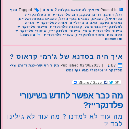
Posted in
אז איך להתנועע בקלות ? טיפים
|
Tagged
בכף
רגל
,
דורבן
,
דורבן בעקב
,
חוג פלדנקרייז
,
חוג פלדנקרייז
בכרמיאל
,
כאבים
,
כאבים בכף הרגל
,
כאבים בכפות רגליים
,
כאבים בעקב
,
כאבים ברגליים
,
מורה לפלדנקרייז
,
מורה
לפלדנקרייז בכרמיאל
,
קבוצות פלדנקרייז
,
שיעור פלדנקרייז
,
שיעור פלדנקרייז אישי
,
שיעורי פלדנקרייז
,
שיעורי פלדנקרייז
בקבוצות
,
שעור פלדנקרייז
,
שעורי פלדנקרייז
|
Leave a
comment
איך היה בסדנא של ג'רמי קראוס ?
By
|
02/06/2013
Published
מקור האושר-ענת ודותן שץ-
פלדנקרייז וטיפולי מגע גוף נפש
מה כבר אפשר לחדש בשיעורי
פלדנקרייז?
מה עוד לא למדנו ? מה עוד לא גילינו
לבד ?