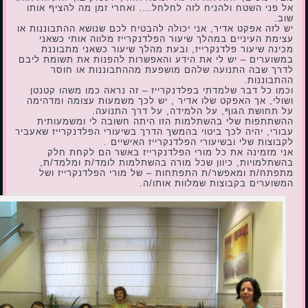
אל פני השטח ולהניח לזה לחלחל…. ואחרי זמן מה להציף אותו
שוב.
יש לזה אפקט אדיר, אני יכולה להבטיח לכם שנושא ההתבוננות או
עצימת העיניים במהלך שיעור הפלדנקרייז מלווה אותי כשאני
מכינה שיעור פלדנקרייז, ובעת מהלך שיעור כשאני מתבוננת
במשוערים – יש לי את הידע והאפשרות להפנות את תשומת ליבם
לדרך שבה התנועה שלהם מושפעת מההתבוננות או חוסר
ההתבוננות.
וכמו כל דבר שלמדתי בפלדנקרייז – זה נראה כמו משהו קטנטן
ושולי, אך האפקט שלו אדיר , יש לכך משמעות עצומה ומדהימה
על תחושת הגוף, על הלמידה, על דרך התנועה.
ההשתתפות שלי בהשתלמות הזו היתה חשובה לי ומשמעותית
עבורי, יהיה לכך ביטוי בהמשך הדרך בשיעורי הפלדנקרייז שאעביר
לקבוצות שלי ובשיעורי הפלדנקרייז האישיים .
אני מזמינה את כל מורי הפלדנקרייז באשר הם לקחת חלק
בהשתלמויות, כיוון שכל מורה בהשתלמות לומד/ת ומלמד/ת,
מתפתח/ת ומאפשר/ת התפתחות – של מורי הפלדנקרייז ושל
המשוערים בקבוצות שמלוות אותו/ה.