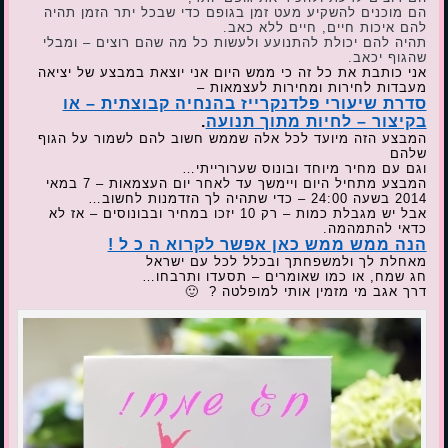
הם מוכנים להשקיע מעט זמן בגופם כדי שבכל יתר הזמן תהיה
להם איכות חיים, חיים ללא כאב.
תהיה להם יכולת להתנועע ולעשות כל מה שהם רוצים – ומבלי
שהגוף יכאב.
אני כותבת את כל זה כי ממש היום אני יוצאת במבצע של יציאה
מעבדות לחירות ומחירות לעצמאות –
סדרת שיעורי פלדנקרייז בהנחיה קבוצתית – או
בקיצור – לחיות מתוך תנועה
.
המבצע הזה מיועד לכל אלה שממש חשוב להם לשמור על הגוף
שלהם
וגם עם מחיר מיוחד ובונוס שערורייתי…
המבצע מתחיל היום ויימשך עד לאחר יום העצמאות – 7 במאי
2014 בשעה 24:00 – כדי שתהיה לך הזדמנות לחשוב…
אבל יש מגבלת כמות – רק 10 יזכו במחיר ובבונוסים – אז לא
כדאי להתמהמה.
הנה ממש ממש כאן אפשר לקרוא ה כ ל !
מאחלת לך ולמשפחתך ובכלל לכל עם ישראל
חג שמח, או כמו שאומרים – תסעדו ותרבחו…
דרך אגב מי מזמין אותי למופלטה ? 🙂