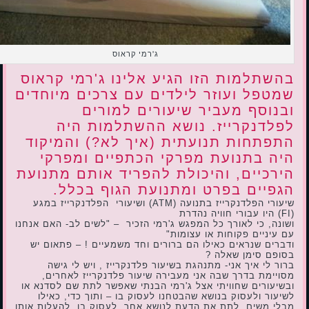
ג'רמי קראוס
בהשתלמות הזו הגיע אלינו ג'רמי קראוס
שמטפל ועוזר לילדים עם צרכים מיוחדים
ובנוסף מעביר שיעורים למורים
לפלדנקרייז. נושא ההשתלמות היה
התפתחות תנועתית (איך לא?) והמיקוד
היה בתנועת מפרקי הכתפיים ומפרקי
הירכיים, והיכולת להפריד אותם מתנועת
הגפיים בפרט ומתנועת הגוף בכלל.
שיעורי הפלדנקרייז בתנועה (ATM) ושיעורי הפלדנקרייז במגע
(FI) היו עבורי חוויה נהדרת
ושונה, כי לאורך כל המפגש ג'רמי הזכיר – "לשים לב- האם אנחנו
עם עיניים פקוחות או עצומות"
ודברים שנראים כאילו הם ברורים וחד משמעיים ! – פתאום יש
בסופם סימן שאלה ?
ברור לי איך אני- מתנהגת בשיעור פלדנקרייז , ויש לי גישה
מסויימת בדרך שבה אני מעבירה שיעור פלדנקרייז לאחרים,
ובשיעורים שחוויתי אצל ג'רמי הבנתי שאפשר לתת שם לסדנא או
לשיעור ולעסוק בנושא שהבטחנו לעסוק בו – ותוך כדי, כאילו
מבלי משים, לתת את הדעת לנושא אחר, לעסוק בו, להעלות אותו