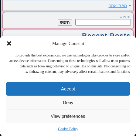
מפת אתר
חיפוש
חיפוש
Recent Posts
פציעות של רוכבי אופניים – איך להימנע, מה אפשר לעשות
Manage Consent
במקרה שנפצעים ?
קרע בשריר אצל ספורטאים – איך להימנע ? איך לחזור לפעילות
To provide the best experiences, we use technologies like cookies to store and/or
במהירות ?
access device information. Consenting to these technologies will allow us to process
עיסוי בשמנים ארומטרפיים
ATM – שיעור פלדנקרייז בהנחיה קבוצתית
data such as browsing behavior or unique IDs on this site. Not consenting or
FI – שיעור פלדנקרייז במגע
withdrawing consent, may adversely affect certain features and functions.
Recent Comments
Accept
כאבי צוואר - אחרי תאונת דרכים - הצילו ! מה עושים ?
על
FI –
שיעור פלדנקרייז במגע
Deny
מקור האושר-ענת ודותן שץ- פלדנקרייז וטיפולי מגע גוף נפש
על
פלדנקרייז – מה זה? ולמה זה טוב בשבילי?
View preferences
מה לעשות אם כאב מארגן לך את החיים ?
על
ריטה – למה צריך
לחכות כשאפשר לפעול עכשיו ולמנוע כאב
Cookie Policy
מה לעשות אם כאב מארגן לך את החיים ?
על
ריטה – למה צריך