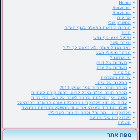
Home
Services
Services
ארועים
החשבון שלי
חוברת הוראות הפעלה לגוף האדם
חנות
טיפול מגע גוף נפש
יצירת קשר
כאב מנהל אותך, לא נמאס לך ???
מבחר טיפולי מגע
מי אנחנו ?
תעודות של דותן
תעודות של ענת
סל קניות
עדויות והמלצות
המלצה על עיסוי
מכתב תודה מבית ספר אופק-2011
מכתב תודה מד"ר מיכל לביא- רכזת קורס לאחיות
משה- איך הצלחתי לחזור לשכב על הגב בלי כרית
עדות על חוג פלדנקרייז במכללת אורט בראודה בכרמיאל
שולה-החזרתי לעצמי את שיווי המשקל והזריזות בתנועה
פלדנקרייז – מה זה? ולמה זה טוב בשבילי?
פלדנקרייז-גיל ותנועה
תשלום
מפת אתר