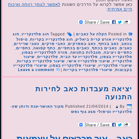
כאן אפשר לקרוא על הדרכים השונות
לאפשר לגופך רווחה ואיכות
חיים אמיתית
:
Posted in
הקלה על כאבים
|
Tagged
חוג פלדנקרייז
,
חוג
פלדנקרייז אורט קרית ביאליק
,
חוג פלדנקרייז בקריות
,
טיפול
בכאב
,
כאב בכתף
,
כאב במפרקים
,
כאבי פרקים
,
כאבי שרירים
,
כאבים
,
כאבים בכתף
,
כאבים בכתפיים
,
כתף קפואה
,
כתפיים
,
כתפיים ויציבה
,
מגבלות בתנועה
,
מורה לפלדנקרייז בצפון
,
פלדנקרייז בצפון
,
פלדנקרייז עד הבית
,
פלדנקרייס
,
שיעור
פלדנקרייז
,
שיעור פלדנקרייז אישי
,
שיעור פלדנקרייז בקריות
,
שיעורי פלדנקרייז
,
שיעורי פלדנקרייז בצפון
,
שיעורי פלדנקרייז
בקבוצות
,
שיעורי פלדנקרייז בקריות
|
Leave a comment
יציאה מעבדות כאב לחירות
התנועה
By
|
21/04/2014
Published
מקור האושר-ענת ודותן שץ-
פלדנקרייז וטיפולי מגע גוף נפש