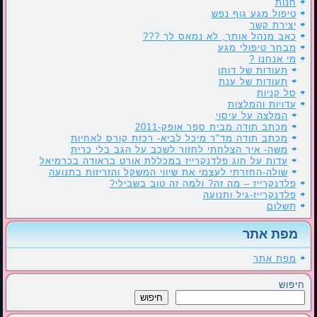
חנות
טיפול מגע גוף נפש
יצירת קשר
כאב מנהל אותך, לא נמאס לך ???
מבחר טיפולי מגע
מי אנחנו ?
תעודות של דותן
תעודות של ענת
סל קניות
עדויות והמלצות
המלצה על עיסוי
מכתב תודה מבית ספר אופק-2011
מכתב תודה מד"ר מיכל לביא- רכזת קורס לאחיות
משה- איך הצלחתי לחזור לשכב על הגב בלי כרית
עדות על חוג פלדנקרייז במכללת אורט בראודה בכרמיאל
שולה-החזרתי לעצמי את שיווי המשקל והזריזות בתנועה
פלדנקרייז – מה זה? ולמה זה טוב בשבילי?
פלדנקרייז-גיל ותנועה
תשלום
מפת אתר
מפת אתר
חיפוש
חיפוש