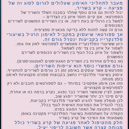
מעבר לתהליכי האימון שעלולים לגרום לסוג זה של
פציעה – קרע בשריר,
יכול להיות גם גורם נוסף שתלוי במבנה השלד והשריר של
הספורטאי, אם קיים חוסר איזון בין הצדדים –
למשל בין הרגליים בעת ריצה, או בין השרירים הפושטים לשרירים
המכופפים.
גורם זה קשה לזהות ללא בדיקה מכאנית ספציפית.
אך ספורטאי שיעסוק במקביל לאימון הרגיל בשיעורי
פלדנקרייז בקביעות ינטרל גורם זה,
כיוון ששיעורי הפלדנקרייז מאפשרים לספורטאי לאזן את גופו,
לשמור על איזון בין צד ימין לשמאל ,
ולשמור על איזון בכל הגוף בין השרירים הכופפים לשרירם
הפושטים
(או במילים אחרות בין השרירים האגוניסטים לאנטגוניסטים).
גורם אפשרי נוסף הוא עייפות השרירים,
ספורטאים אשר עוסקים באימון זמן רב גורמים לשרירים להתעייף,
עיסוק בשיעורי פלדנקרייז נחשב בקבוצות ספורט מקצועיות לאימון
בזמן מנוחה,
וזהו אכן אימון אפקטיבי במיוחד – גם לספורטאים חובבים ולא רק
לספורטאים מקצועיים.
חשוב לציין שכאשר השריר כבר נפגע, נקרע ברמה כזו או אחרת,
קיים סיכוי רב יותר שהשריר ייפגע שוב,
לכן מומלץ מאוד להגיע לשיעורי פלדנקרייז בקביעות,
בכדי להגדיל את המודעות האישית לגוף בכלל,
ולטווח התנועה של האזור הפגוע בפרט.
הקפדה על השתתפות בשיעורי הפלדנקרייז מקטינה באופן
משמעותי את הסיכוי של קרע בשריר.
חלק מהטיפול לאחר פגיעה של קרע בשריר כולל
מנוחה קצרה אשר חשובה לריפוי יעיל,