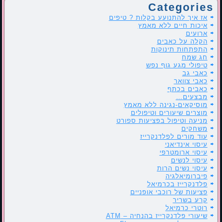
Categories
אז איך להתנועע בקלות ? טיפים
איכות חיים ללא מאמץ
ארועים
הקלה על כאבים
התפתחות תינוקות
חג שמח
טיפולי מגע גוף נפש
כאבי גב
כאבי צוואר
כאבים בכתף
מבצעים…
מוסיקאים-נגינה ללא מאמץ
מוצרים שיעורים וטיפולים
מניעה וטיפול בפציעות ספורט
משחקים
עוד מורים לפלדנקרייז
עיסוי אינדיאני
עיסוי ארומטרפי
עיסוי לנשים
עיסוי נשים הרות
פיברומיאלגיה
פלדנקרייז בכרמיאל
פציעות של רוכבי אופניים
קרע בשריר
רוטרי כרמיאל
שיעורי פלדנקרייז בהנחיה – ATM