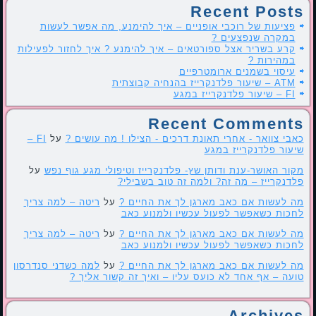
Recent Posts
פציעות של רוכבי אופניים – איך להימנע, מה אפשר לעשות
במקרה שנפצעים ?
קרע בשריר אצל ספורטאים – איך להימנע ? איך לחזור לפעילות
במהירות ?
עיסוי בשמנים ארומטרפיים
ATM – שיעור פלדנקרייז בהנחיה קבוצתית
FI – שיעור פלדנקרייז במגע
Recent Comments
כאבי צוואר - אחרי תאונת דרכים - הצילו ! מה עושים ?
על
FI –
שיעור פלדנקרייז במגע
מקור האושר-ענת ודותן שץ- פלדנקרייז וטיפולי מגע גוף נפש
על
פלדנקרייז – מה זה? ולמה זה טוב בשבילי?
מה לעשות אם כאב מארגן לך את החיים ?
על
ריטה – למה צריך
לחכות כשאפשר לפעול עכשיו ולמנוע כאב
מה לעשות אם כאב מארגן לך את החיים ?
על
ריטה – למה צריך
לחכות כשאפשר לפעול עכשיו ולמנוע כאב
מה לעשות אם כאב מארגן לך את החיים ?
על
למה כשדני סנדרסון
טועה – אף אחד לא כועס עליו – ואיך זה קשור אליך ?
Archives