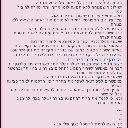
ההמלצה תהיה בדרך כלל באזור של שבוע מנוחה,
יש לזכור שמנוחה ללא תנועה לזמן ארוך יותר עלולה להוביל
לניוון,
נוקשות ואף עיכוב בשיקום השריר הפגוע.
מצד שני אם הספורטאי יחזור לאימונים מיד לאחר הפגיעה ללא
מנוחה
השריר עלול להתפתח בצורה כזו שהשיקום שלו ייפגע.
לכן חשוב לחזור להתנועע בצורה איטית ומודעת לאחר תקופת
מנוחה קצרה.
שיעורי הפלדנקרייז עוזרים לספורטאי לחזור בהדרגה
לאימוני הכושר בצורה המשקמת את התנועתיות הפונקציונלית
באזור השריר הפגוע וכמובן גם בדרך המקצרת את זמן השיקום.
שיעורי הפלדנקרייז מתייחסים גם לשרירי הליבה
ועוסקים בשיפור היציבה.
ייצוב הגוף נעשה בצורה יעילה וקלה יותר לאחר שיעור פלדנקרייז,
דבר זה מאפשר לשריר הפגוע להחלים בצורה טובה יותר ובהמשך
גם להימנע מפגיעה חוזרת.
שיעורי פלדנקרייז – גם במגע וגם בהנחייה –
מאפשרים לספורטאי לשפר את מהלך ריפוי הרקמות לאחר פציעה
בשריר,
באופן יעיל ביותר כך שיתאפשר לחזור לפעילות ספורטיבית מהר
ככל האפשר,
וכמו כן ללמד את הגוף להתנועע בצורה יעילה בכדי להימנע
מפגיעה חוזרת.
.
***
*
**
אני רוצה להתחיל לטפל בגוף שלי עכשיו !