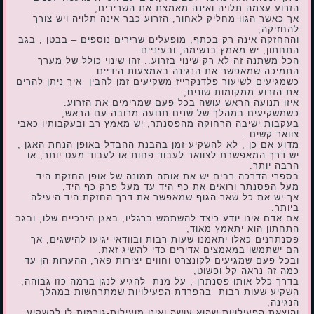
הזרוע עצמה תלויה ואינה מאמצת את השרירים,
אך כאשר הגוו מחליק לאחור, הזרוע כבר אינה תלויה ויש צורך
להחזיקה,
וההחזקה אינה רק בכתף, מופעלים שרירים נוספים – בבטן , בגב
התחתון, יש מאמץ בנשימה, ובעיניים.
הכל משתנה זה לא רק שינוי בזרוע.. זהו שינוי כולל של מערך
התמיכה שמאפשר את הנגינה באמצעות הידיים.
כשמגיעים לשיעור פלדנקרייז משקיעים זמן להבין איך ניתן להרים
את הזרוע ממקומות שונים,
איזו תנועה הראש עושה בכל פעם שמרימים את הזרוע.
כשמשקיעים במהלך של שנים תנועה מרובה עם הראש,
בעקבות ישיבה הרחוקה מהפסנתר, יש מאמץ רב ובעקבותיו כאבי
צוואר קשים .
מדוע אם כן , לא להשקיע זמן בהבנת ההבדל באופן הנחת האגן ,
יש דרך המאפשרת לצוואר לעבוד פחות או לעבוד מעט יותר, או
הרבה יותר.
בספרי הדרכה רבים יש את אותה תמונה של אופן החזקת היד
מעל הפסנתר ורואים את כף היד עד מעל פרק כף היד,
אך יש את כל שאר הגוף שמאפשר את דרך החזקת היד היעילה
ביותר.
אם אדם אינו יודע כיצד להשתמש ברגליו, באגן הירכיים שלו, ובגב
התחתון הוא יתאמץ מאוד,
פסנתרנים כאלו יתאמנו שעות רבות ובוודאי יגיעו להישגים, אך
הם ישתמשו במאמצים אדירים כדי להשיג זאת.
ובכל פעם שמגיעים לקונצרט וחווים יצירות פאר, ההערות הן עד
כמה זה נראה קל ופשוט,
בדרך כלל אותו פסנתרן , על מנת להגיע לנגן ברמה כזו גבוהה,
השקיע שעות רבות בהפרדת הפעילויות שמתרחשות במהלך
הנגינה,
והוצאת הפעילויות שהוא עושה ואינן מועילות-גורמות לו להשקיע