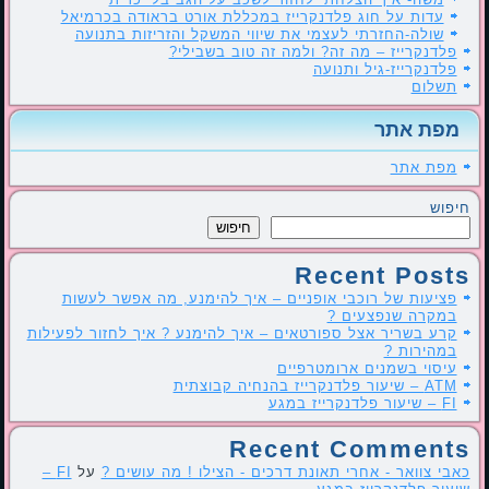
עדות על חוג פלדנקרייז במכללת אורט בראודה בכרמיאל
שולה-החזרתי לעצמי את שיווי המשקל והזריזות בתנועה
פלדנקרייז – מה זה? ולמה זה טוב בשבילי?
פלדנקרייז-גיל ותנועה
תשלום
מפת אתר
מפת אתר
חיפוש
חיפוש
Recent Posts
פציעות של רוכבי אופניים – איך להימנע, מה אפשר לעשות
במקרה שנפצעים ?
קרע בשריר אצל ספורטאים – איך להימנע ? איך לחזור לפעילות
במהירות ?
עיסוי בשמנים ארומטרפיים
ATM – שיעור פלדנקרייז בהנחיה קבוצתית
FI – שיעור פלדנקרייז במגע
Recent Comments
כאבי צוואר - אחרי תאונת דרכים - הצילו ! מה עושים ?
על
FI –