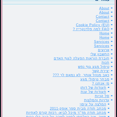
About
About
Contact
Contact
Cookie Policy (EU)
FAQ למה פלדנקרייז ?
Home
Home
Services
Services
ארועים
החשבון שלי
חוברת הוראות הפעלה לגוף האדם
חנות
טיפול מגע גוף נפש
יצירת קשר
כאב מנהל אותך, לא נמאס לך ???
מבחר טיפולי מגע
מי אנחנו ?
תעודות של דותן
תעודות של ענת
סל קניות
עדויות והמלצות
המלצה על עיסוי
מכתב תודה מבית ספר אופק-2011
מכתב תודה מד"ר מיכל לביא- רכזת קורס לאחיות
משה- איך הצלחתי לחזור לשכב על הגב בלי כרית