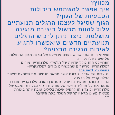
מכווץ?
איך אפשר להשתמש ביכולות
הטבעיות של הגוף?
הגוף שסיגל לעצמו הרגלים תנועתיים
עלול להוות מכשול ביצירת מנגינה
מושלמת, כיצד ניתן לרכוש הרגלים
תנועתיים חדשים שיאפשרו להגיע
לאיכות הנגינה הרצויה?
מצאתי היום אתר שהוא בעצם פרוייקט של הצגת מגוון התועלות
של שיטת פלדנקרייז,
הפרוייקט הזה כולל עדויות של תלמידי פלדנקרייז, מורים
לפלדנקרייז וטריינרים שמכשירים מורים לפלדנקרייז-
the next 25 years
יש עדות של אנדרו גיבונס אשר מתאר מנסיונו את השפעת שיעורי
הפלדנקרייז על הנגינה.
אנדרו גיבונס, מהעיר ניו יורק, פסנתרן ומורה פלדנקרייז. אנדרו
מתאר את כל תהליך הגילוי של מודעות הגוף מנקודת המבט של
פלדנקרייז וכיצד ניתן להפיק איכות צלילים טובה יותר בעזרת
מציאת משען מלא יותר של השלד בעת הישיבה.
***