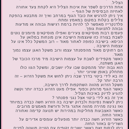
הצליל.
אחת הדרכים לשפר את איכות הצליל היא לקחת צעד אחורה
לאחיזה הבסיסית של הגוף –
איך ניתן להרגיש את כובד הגוף במרחב ואיך זה מתבטא בהפקת
צלילים בקלות במקום במאמץ ומתח.
פלדנקרייז מאפשר לך להיות ברמת רגישות גבוהה או מודעות
גבוהה לתנועות גופך.
פעמים רבות מוסיקאים צעירים ואפילו מוסיקאים מיומנים נוטים
לשבת בצורה כזו שעצמות הישיבה אינן מונחות במלואן על
הכיסא- בישיבה כפופה לאחור מאוד – רוב המשקל כלל אינו על
עצמות הישיבה ,
הם רחוקים מאוד מהפסנתר עצמו ורוב משקל האגן עצמו נמוך
מאוד.
כאשר מקפידים לשבת על עצמות הישיבה מיד מרכז הכובד של
האגן משתנה,
הוא גבוה יותר מהמקום שבו עליו יושבים, ומשקל הגוו כולו
מתחלק באופן שוויוני יותר ,
זה בא לידי ביטוי בדרך שבה ניתן לחוש את משקל הזרוע – זה
הרבה יותר קל.
משקל הזרוע מהווה השתקפות לדרך הישיבה,
כאשר הגוף מרוחק וכפוף אפילו מעט הזרוע כבדה יותר וקשה
להגיע לדיוק באיכות הצליל.
איך זה בא לידי ביטוי אצל נגני פסנתר ?
ניתן לעשות נסיונות ולבדוק ישיבה בה הזרוע חשה כבדה במיוחד
ואז נגינה מהירה מהווה אתגר גדול ודורשת מאמצים מרובים.
כאשר האצבעות מחליקות במהירות יש תנועה קדימה ואחורה
באזור החזה,
כאשר הזרוע חשה כבדה יותר מופעלים עומסים אדירים על
השרירים באזור החזה.
ניתן לנסות זאת כאשר יושבים זקופים עם הטייה מועטה לפנים