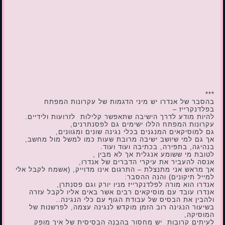
***
בהסבר של אנדרו יש מיני הדגמות של עקרונות המפתח
בפלדנקרייז –
להיות מודע לדרך הישיבה שתאפשר קלילות לזרועות ולידיים.
עקרונות המפתח הללו ישימים גם לפסנתרנים,
גם למוסיקאים המנגנים בכלי נגינה שונים ומגוונים,
אך גם למי שיושב ישיבה מרובת שעות כמו למשל מול מחשב,
בנהיגה, בתפירה, בכתיבה ועוד ועוד.
לטובת מי ששומע אנגלית אך לא מבין ,
אנסה להעביר את עיקרי הדברים של אנדרו,
אך מראש אני מתנצלת – התרגום אינו מדוייק, (אשמח לקבל אלי
למייל תיקונים) והנה ההסבר:
אנדרו הוא מורה לפלדנקרייז מניו יורק וגם פסנתרן,
אנדרו עובד עם מוסיקאים רבים אשר באים אליו לקבל עזרה
ולהבין את הבסיס של עבודת הגוף עם כלי הנגינה..
בשיעור הנגינה רוב הזמן מוקדש לנגינה עצמה, לפרשנות של
המוסיקה,
לעיתים קרובות יש מחסור בהבנה הבסיסית של איך מופק