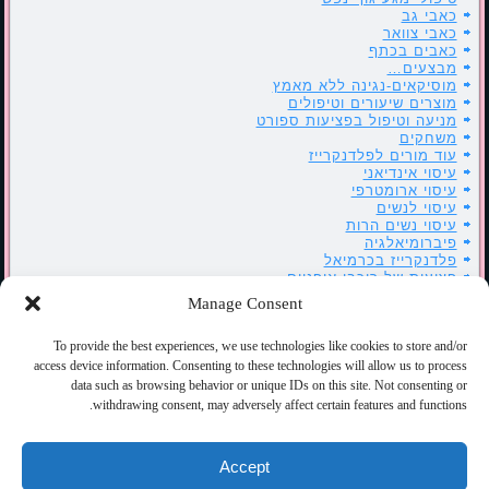
כאבי גב
כאבי צוואר
כאבים בכתף
מבצעים…
מוסיקאים-נגינה ללא מאמץ
מוצרים שיעורים וטיפולים
מניעה וטיפול בפציעות ספורט
משחקים
עוד מורים לפלדנקרייז
עיסוי אינדיאני
עיסוי ארומטרפי
עיסוי לנשים
עיסוי נשים הרות
פיברומיאלגיה
פלדנקרייז בכרמיאל
פציעות של רוכבי אופניים
קרע בשריר
Manage Consent
רוטרי כרמיאל
שיעורי פלדנקרייז בהנחיה – ATM
To provide the best experiences, we use technologies like cookies to store and/or
שיעורי פלדנקרייז במגע – FI
שרים פלדנקרייז
access device information. Consenting to these technologies will allow us to process
תאור מקרה
data such as browsing behavior or unique IDs on this site. Not consenting or
withdrawing consent, may adversely affect certain features and functions.
כלים
התחבר
Accept
פיד רשומות