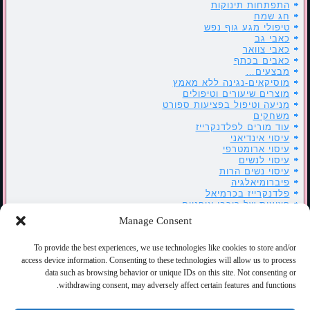
התפתחות תינוקות
חג שמח
טיפולי מגע גוף נפש
כאבי גב
כאבי צוואר
כאבים בכתף
מבצעים…
מוסיקאים-נגינה ללא מאמץ
מוצרים שיעורים וטיפולים
מניעה וטיפול בפציעות ספורט
משחקים
עוד מורים לפלדנקרייז
עיסוי אינדיאני
עיסוי ארומטרפי
עיסוי לנשים
עיסוי נשים הרות
פיברומיאלגיה
פלדנקרייז בכרמיאל
פציעות של רוכבי אופניים
קרע בשריר
Manage Consent
רוטרי כרמיאל
שיעורי פלדנקרייז בהנחיה – ATM
To provide the best experiences, we use technologies like cookies to store and/or
שיעורי פלדנקרייז במגע – FI
שרים פלדנקרייז
access device information. Consenting to these technologies will allow us to process
תאור מקרה
data such as browsing behavior or unique IDs on this site. Not consenting or
withdrawing consent, may adversely affect certain features and functions.
כלים