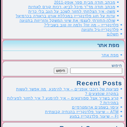
מכתב תודה מבית ספר אופק-2011
מכתב תודה מד"ר מיכל לביא- רכזת קורס לאחיות
משה- איך הצלחתי לחזור לשכב על הגב בלי כרית
עדות על חוג פלדנקרייז במכללת אורט בראודה בכרמיאל
שולה-החזרתי לעצמי את שיווי המשקל והזריזות בתנועה
פלדנקרייז – מה זה? ולמה זה טוב בשבילי?
פלדנקרייז-גיל ותנועה
תשלום
מפת אתר
מפת אתר
חיפוש
חיפוש
Recent Posts
פציעות של רוכבי אופניים – איך להימנע, מה אפשר לעשות
במקרה שנפצעים ?
קרע בשריר אצל ספורטאים – איך להימנע ? איך לחזור לפעילות
במהירות ?
עיסוי בשמנים ארומטרפיים
ATM – שיעור פלדנקרייז בהנחיה קבוצתית
FI – שיעור פלדנקרייז במגע