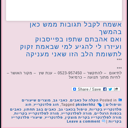
אשמח לקבל תגובות ממש כאן
בהמשך
ואם אהבתם שתפו בפייסבוק
ועיזרו לי להגיע למי שבאמת זקוק
לתשומת הלב הזו שאני מעניקה
***
***
לתיאום – להתקשר – 0523-957450 – ענת שץ – מקור האושר –
לחיות מתוך תנועה – כרמיאל
Posted in
הקלה על כאבים
,
כאבי גב
,
מוצרים שיעורים
וטיפולים
|
pksberhhz
Tagged
,
חוג פלדנקרייז
,
חוג
פלדנקרייז בקריות
,
טיפול בכאבי גב
,
כאבים בגב תחתון
,
כאבים
בכפות הרגליים
,
מורה לפלדנקרייז
,
מורה לפלדנקרייז בקריות
,
מורה לפלדנקרייז בקרית מוצקין
,
פלדנקרייז
,
שיעורי פלדנקרייז
בקריות
|
Leave a comment