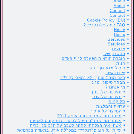
About
About
Contact
Contact
Cookie Policy (EU)
FAQ למה פלדנקרייז ?
Home
Home
Services
Services
ארועים
החשבון שלי
חוברת הוראות הפעלה לגוף האדם
חנות
טיפול מגע גוף נפש
יצירת קשר
כאב מנהל אותך, לא נמאס לך ???
מבחר טיפולי מגע
מי אנחנו ?
תעודות של דותן
תעודות של ענת
סל קניות
עדויות והמלצות
המלצה על עיסוי
מכתב תודה מבית ספר אופק-2011
מכתב תודה מד"ר מיכל לביא- רכזת קורס לאחיות
משה- איך הצלחתי לחזור לשכב על הגב בלי כרית
עדות על חוג פלדנקרייז במכללת אורט בראודה בכרמיאל