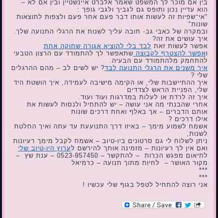
בין אם מוכר לך המשפט שאמר אלברט איינשטיין ובין אם לא –
הוא עדיין נכון ותופס גם לגביך ולגבי גופך :
"אי־שפיות זה לעשות אותו דבר פעם אחר פעם ולצפות לתוצאות
שונות"
ובמקרה של כאבי גב- חובה עליך לשנות את הרגלי התנועה שלך.
איך עושים את זה?
אפשר לעשות זאת
לבד בלי להוציא אגורה שחוקה אחת
ו
אפשר להצטרף לקבוצה
שתאפשר לך להתמודד עם הרצון הטבעי
להתחמק מלהתמודד עם הבעיה.
איך משנים את הרגלי התנועה לבד
? יש לשים לב – מהם ההרגלים
שלי ?
איך ההתיישבות שלי, או הקימה מישיבה לעמידה, איך הושטת היד
שלי, הפניית הראש לצדדים
איך זה לרדת או לעלות במדרגות ועוד ועוד.
אחרי שהבנתי מה אני עושה – יש להתחיל ולנסות לעשות את
אותם הדברים – אך באלף ואחת דרכים שונות
אילו דרכים ?
אשמח לשמוע מימך – באיזו דרך התנועעת עד עתה ואיך החלטת
לשנות,
ניתן לשלוח לי גם סרטונים ביו-טיוב – אשמח לקבל מימך רעיונות
ואם אין לך רעיונות – מזמינה אותך להירשם ל
ערוץ היו-טיוב שלי
לתיאום מפגש הכרות – להתקשר – 0523-957450 – ענת שץ –
מקור האושר – לחיות מתוך תנועה – כרמיאל
***
***
אני רוצה להתחיל לטפל בגוף שלי עכשיו !