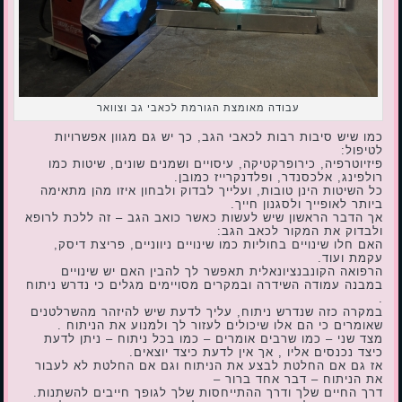
עבודה מאומצת הגורמת לכאבי גב וצוואר
כמו שיש סיבות רבות לכאבי הגב, כך יש גם מגוון אפשרויות
לטיפול:
פיזיוטרפיה, כירופרקטיקה, עיסויים ושמנים שונים, שיטות כמו
רולפינג, אלכסנדר, ופלדנקרייז כמובן.
כל השיטות הינן טובות, ועלייך לבדוק ולבחון איזו מהן מתאימה
ביותר לאופייך ולסגנון חייך.
אך הדבר הראשון שיש לעשות כאשר כואב הגב – זה ללכת לרופא
ולבדוק את המקור לכאב הגב:
האם חלו שינויים בחוליות כמו שינויים ניווניים, פריצת דיסק,
עקמת ועוד.
הרפואה הקונבנציונאלית תאפשר לך להבין האם יש שינויים
במבנה עמודה השידרה ובמקרים מסויימים מגלים כי נדרש ניתוח
.
במקרה כזה שנדרש ניתוח, עליך לדעת שיש להיזהר מהשרלטנים
שאומרים כי הם אלו שיכולים לעזור לך ולמנוע את הניתוח .
מצד שני – כמו שרבים אומרים – כמו בכל ניתוח – ניתן לדעת
כיצד נכנסים אליו , אך אין לדעת כיצד יוצאים.
אז גם אם החלטת לבצע את הניתוח וגם אם החלטת לא לעבור
את הניתוח – דבר אחד ברור –
דרך החיים שלך ודרך ההתייחסות שלך לגופך חייבים להשתנות.