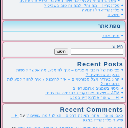
שולה-החזרתי לעצמי את שיווי המשקל והזריזות בתנועה
פלדנקרייז – מה זה? ולמה זה טוב בשבילי?
פלדנקרייז-גיל ותנועה
תשלום
מפת אתר
מפת אתר
חיפוש
חיפוש
Recent Posts
פציעות של רוכבי אופניים – איך להימנע, מה אפשר לעשות
במקרה שנפצעים ?
קרע בשריר אצל ספורטאים – איך להימנע ? איך לחזור לפעילות
במהירות ?
עיסוי בשמנים ארומטרפיים
ATM – שיעור פלדנקרייז בהנחיה קבוצתית
FI – שיעור פלדנקרייז במגע
Recent Comments
כאבי צוואר - אחרי תאונת דרכים - הצילו ! מה עושים ?
על
FI –
שיעור פלדנקרייז במגע