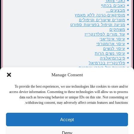
כאבי צוואר
כאבים בכתף
מבצעים…
מוסיקאים-נגינה ללא מאמץ
מוצרים שיעורים וטיפולים
מניעה וטיפול בפציעות ספורט
משחקים
עוד מורים לפלדנקרייז
עיסוי אינדיאני
עיסוי ארומטרפי
עיסוי לנשים
עיסוי נשים הרות
פיברומיאלגיה
פלדנקרייז בכרמיאל
פציעות של רוכבי אופניים
קרע בשריר
Manage Consent
רוטרי כרמיאל
שיעורי פלדנקרייז בהנחיה – ATM
To provide the best experiences, we use technologies like cookies to store and/or
שיעורי פלדנקרייז במגע – FI
שרים פלדנקרייז
access device information. Consenting to these technologies will allow us to process
תאור מקרה
data such as browsing behavior or unique IDs on this site. Not consenting or
withdrawing consent, may adversely affect certain features and functions.
כלים
התחבר
Accept
פיד רשומות
פיד תגובות
Deny
WordPress.org