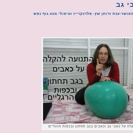
י גב
אושר-ענת ודותן שץ- פלדנקרייז וטיפולי מגע גוף נפש
לה על כאבי גב וכאבים בגב תחתון ובכפות הרגליים