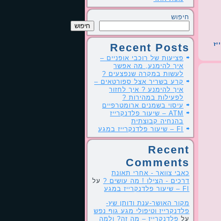
חיפוש
חיפוש
יז
Recent Posts
פציעות של רוכבי אופניים –
איך להימנע, מה אפשר
לעשות במקרה שנפצעים ?
קרע בשריר אצל ספורטאים –
איך להימנע ? איך לחזור
לפעילות במהירות ?
עיסוי בשמנים ארומטרפיים
ATM – שיעור פלדנקרייז
בהנחיה קבוצתית
FI – שיעור פלדנקרייז במגע
Recent
Comments
כאבי צוואר - אחרי תאונת
דרכים - הצילו ! מה עושים ?
על
FI – שיעור פלדנקרייז במגע
מקור האושר-ענת ודותן שץ-
פלדנקרייז וטיפולי מגע גוף נפש
על
פלדנקרייז – מה זה? ולמה