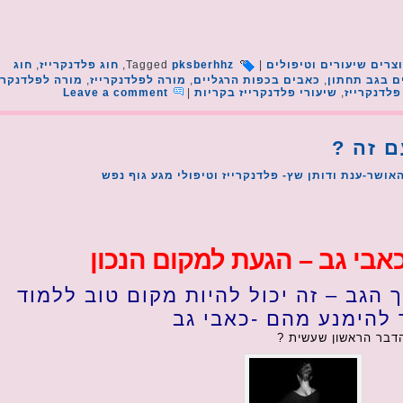
צרים שיעורים וטיפולים
|
pksberhhz
Tagged
,
חוג פלדנקרייז
,
חוג
ם בגב תחתון
,
כאבים בכפות הרגליים
,
מורה לפלדנקרייז
,
מורה לפלדנקרי
פלדנקרייז
,
שיעורי פלדנקרייז בקריות
|
Leave a comment
ם זה ?
אושר-ענת ודותן שץ- פלדנקרייז וטיפולי מגע גוף נפש
אבי גב – הגעת למקום הנכון
 הגב – זה יכול להיות מקום טוב ללמוד
 להימנע מהם -כאבי גב
דבר הראשון שעשית ?