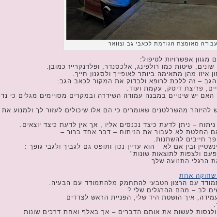
בודה מאומצת הגורמת לכאבי גב וצוואר
 מגוון אפשרויות לטיפול:
 שונים, שיטות כמו רולפינג, אלכסנדר, ופלדנקרייז כמובן.
ן איזו מהן מתאימה ביותר לאופייך ולסגנון חייך.
גב – זה ללכת לרופא ולבדוק את המקור לכאב הגב:
ניים, פריצת דיסק, עקמת ועוד.
האם יש שינויים במבנה עמודה השידרה ובמקרים מסויימים מגלים כי נד
להיזהר מהשרלטנים שאומרים כי הם אלו שיכולים לעזור לך ולמנוע את
תוח – ניתן לדעת כיצד נכנסים אליו , אך אין לדעת כיצד יוצאים.
ם החלטת לא לעבור את הניתוח – דבר אחד ברור –
פך חייבים להשתנות.
ין ובין אם לא – הוא עדיין נכון ותופס גם לגביך ולגבי גופך :
עם ולצפות לתוצאות שונות"
ת הרגלי התנועה שלך.
 שחוקה אחת
ודד עם הרצון הטבעי להתחמק מלהתמודד עם הבעיה.
ים לב – מהם ההרגלים שלי ?
מידה, איך הושטת היד שלי, הפניית הראש לצדדים
.
ולנסות לעשות את אותם הדברים – אך באלף ואחת דרכים שונות