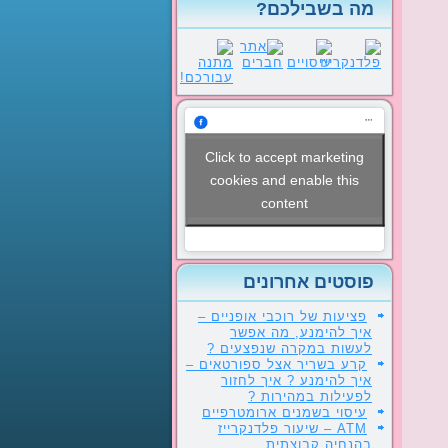
מה בשבילכם?
Click to accept marketing
cookies and enable this
content
פוסטים אחרונים
פציעות של רוכבי אופניים –
איך להימנע, מה אפשר
לעשות במקרה שנפצעים ?
קרע בשריר אצל ספורטאים –
איך להימנע ? איך לחזור
לפעילות במהירות ?
עיסוי בשמנים ארומטרפיים
ATM – שיעור פלדנקרייז
בהנחיה קבוצתית