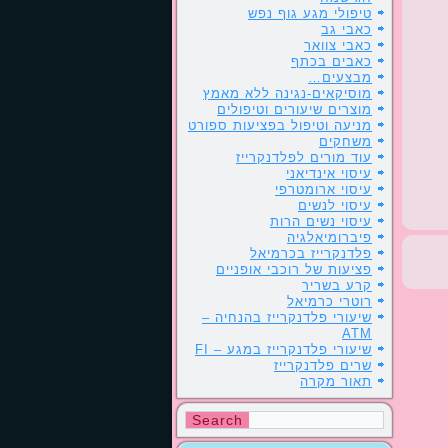
טיפולי מגע גוף נפש
כאבי גב
כאבי צוואר
כאבים בכתף
מבצעים…
מוסיקאים-נגינה ללא מאמץ
מוצרים שיעורים וטיפולים
מניעה וטיפול בפציעות ספורט
משחקים
עוד מורים לפלדנקרייז
עיסוי אינדיאני
עיסוי ארומטרפי
עיסוי לנשים
עיסוי נשים הרות
פיברומיאלגיה
פלדנקרייז בכרמיאל
פציעות של רוכבי אופניים
קרע בשריר
רוטרי כרמיאל
שיעורי פלדנקרייז בהנחיה –
ATM
שיעורי פלדנקרייז במגע – FI
שרים פלדנקרייז
תאור מקרה