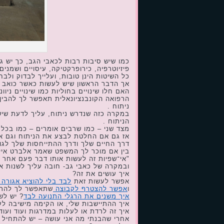
ע
כמו שיש סיבות רבות לכאבי הגב, כך יש גם
פיזיוטרפיה, כירופרקטיקה, עיסויים ושמנים
כל השיטות הינן טובות, ועלייך לבדוק ולבחו
אך הדבר הראשון שיש לעשות כאשר כואב ה
האם חלו שינויים בחוליות כמו שינויים ניוו
הרפואה הקונבנציונאלית תאפשר לך להבין 
ניתוח .
במקרה כזה שנדרש ניתוח, עליך לדעת שיש 
הניתוח .
מצד שני – כמו שרבים אומרים – כמו בכל ני
אז גם אם החלטת לבצע את הניתוח וגם א
דרך החיים שלך ודרך ההתייחסות שלך לגו
בין אם מוכר לך המשפט שאמר אלברט איינשטי
"אי־שפיות זה לעשות אותו דבר פעם אחר פ
ובמקרה של כאבי גב- חובה עליך לשנות א
איך עושים את זה?
אפשר לעשות זאת
לבד בלי להוציא אגורה
ו
אפשר להצטרף לקבוצה
שתאפשר לך להתמ
איך משנים את הרגלי התנועה לבד
? יש לש
איך ההתיישבות שלי, או הקימה מישיבה לע
איך זה לרדת או לעלות במדרגות ועוד ועוד
אחרי שהבנתי מה אני עושה – יש להתחיל 