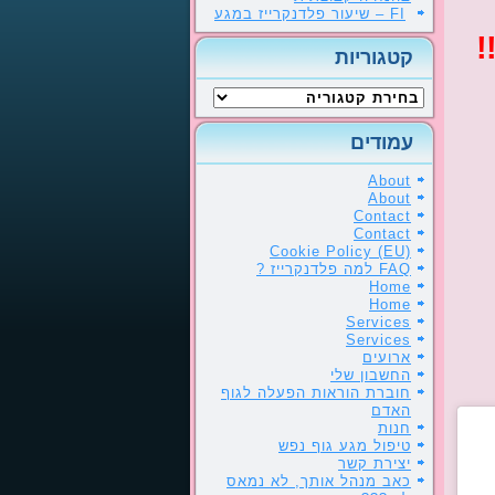
FI – שיעור פלדנקרייז במגע
!
קטגוריות
קטגוריות
עמודים
About
About
Contact
Contact
Cookie Policy (EU)
FAQ למה פלדנקרייז ?
Home
Home
Services
Services
ארועים
החשבון שלי
חוברת הוראות הפעלה לגוף
האדם
חנות
טיפול מגע גוף נפש
יצירת קשר
כאב מנהל אותך, לא נמאס