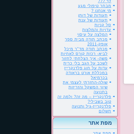
לך ???
מבחר טיפולי מגע
מי אנחנו ?
תעודות של דותן
תעודות של ענת
סל קניות
עדויות והמלצות
המלצה על עיסוי
מכתב תודה מבית ספר
אופק-2011
מכתב תודה מד"ר מיכל
לביא- רכזת קורס לאחיות
משה- איך הצלחתי לחזור
לשכב על הגב בלי כרית
עדות על חוג פלדנקרייז
במכללת אורט בראודה
בכרמיאל
שולה-החזרתי לעצמי את
שיווי המשקל והזריזות
בתנועה
פלדנקרייז – מה זה? ולמה זה
טוב בשבילי?
פלדנקרייז-גיל ותנועה
תשלום
מפת אתר
מפת אתר