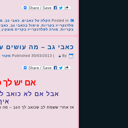
Posted in
הקלה על כאבים
,
כאבי גב
,
מו
פלדנקרייז בקריות
,
טיפול בכאבי גב
,
כאבי
בקריות
,
מורה לפלדנקרייז בקרית מוצקין
,
כאבי גב – מה עושים ע
By
|
30/03/2013
Published
מקור ה
אם יש לך כ
אבל אם לא כואב לך
איך
אז אחרי ששמת לב שכואב לך הגב – מה ה