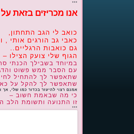
***
אנו מכריזים בזאת על
כואב לי הגב התחתון,
כאבי גב הורגים אותי , ו
גם כואבות הרגליים..
הגוף שלי צועק הצילו –
במיוחד בשבילך הכנתי סרט
עם הסבר ממש פשוט והדג
שתאפשר לך להתחיל לחיות
שתאפשר לך להקל על כאב
אמנם רצוי להיעזר בכדור כמו שלי, אך 
כי מה שבאמת חשוב –
זו התנועה ותשומת הלב המ
***