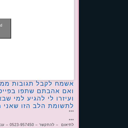
nd
אשמח לקבל תגובות ממ
ואם אהבתם שתפו בפייס
ועיזרו לי להגיע למי שב
לתשומת הלב הזו שאני מ
***
***
לתיאום – להתקשר – 0523-957450 – ענת שץ – מקור האושר – לחיות מתוך תנועה – כרמיאל