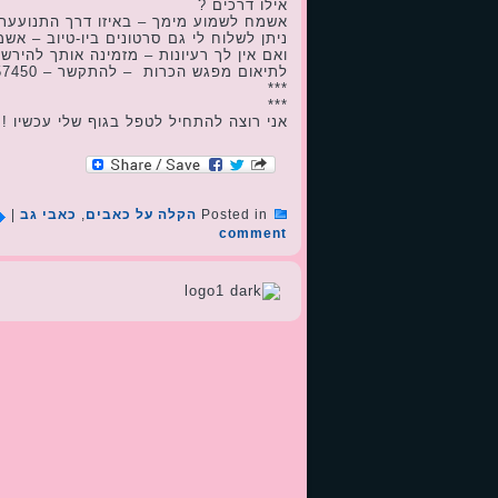
אילו דרכים ?
אשמח לשמוע מימך – באיזו דרך התנועעת
ניתן לשלוח לי גם סרטונים ביו-טיוב – אש
ואם אין לך רעיונות – מזמינה אותך להירש
לתיאום מפגש הכרות – להתקשר – 0523-957450 – ענת שץ – מקור האושר – לחיות מתוך תנועה – כרמיאל
***
***
אני רוצה להתחיל לטפל בגוף שלי עכשיו !
Posted in
הקלה על כאבים
,
כאבי גב
|
comment