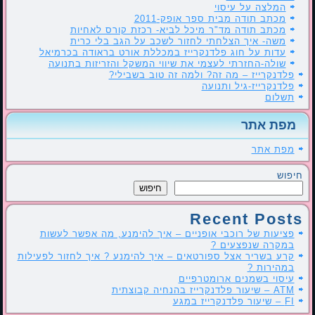
המלצה על עיסוי
מכתב תודה מבית ספר אופק-2011
מכתב תודה מד"ר מיכל לביא- רכזת קורס לאחיות
משה- איך הצלחתי לחזור לשכב על הגב בלי כרית
עדות על חוג פלדנקרייז במכללת אורט בראודה בכרמיאל
שולה-החזרתי לעצמי את שיווי המשקל והזריזות בתנועה
פלדנקרייז – מה זה? ולמה זה טוב בשבילי?
פלדנקרייז-גיל ותנועה
תשלום
מפת אתר
מפת אתר
חיפוש
חיפוש
Recent Posts
פציעות של רוכבי אופניים – איך להימנע, מה אפשר לעשות
במקרה שנפצעים ?
קרע בשריר אצל ספורטאים – איך להימנע ? איך לחזור לפעילות
במהירות ?
עיסוי בשמנים ארומטרפיים
ATM – שיעור פלדנקרייז בהנחיה קבוצתית
FI – שיעור פלדנקרייז במגע