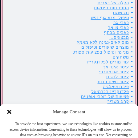
הקלה על כאבים
התפתחות תינוקות
חג שמח
טיפולי מגע גוף נפש
כאבי גב
כאבי צוואר
כאבים בכתף
מבצעים…
מוסיקאים-נגינה ללא מאמץ
מוצרים שיעורים וטיפולים
מניעה וטיפול בפציעות ספורט
משחקים
עוד מורים לפלדנקרייז
עיסוי אינדיאני
עיסוי ארומטרפי
עיסוי לנשים
עיסוי נשים הרות
פיברומיאלגיה
פלדנקרייז בכרמיאל
פציעות של רוכבי אופניים
קרע בשריר
רוטרי כרמיאל
שיעורי פלדנקרייז בהנחיה – ATM
Manage Consent
שיעורי פלדנקרייז במגע – FI
שרים פלדנקרייז
To provide the best experiences, we use technologies like cookies to store and/or
תאור מקרה
access device information. Consenting to these technologies will allow us to process
data such as browsing behavior or unique IDs on this site. Not consenting or