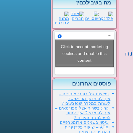
מה בשבילכם?
Click to accept marketing
נה
cookies and enable this
content
פוסטים אחרונים
פציעות של רוכבי אופניים –
איך להימנע, מה אפשר
לעשות במקרה שנפצעים ?
קרע בשריר אצל ספורטאים –
איך להימנע ? איך לחזור
לפעילות במהירות ?
עיסוי בשמנים ארומטרפיים
ATM – שיעור פלדנקרייז
בהנחיה קבוצתית