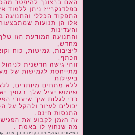
האם ברצונך להיפטר מהכ
בפלדנקרייז ניתן ללמוד אי
התפקוד הכללי והתנועה ב
אלו הן תנועות שמתבצעות
והעדינות
והתנועה המודעת הזו שלך
מחדש,
ליציבות, גמישות, כוח וקו
הכתף.
זוהי גישה חדשנית לניהול
מתייחסת לגמישות של מע
ביעילות –
ללא מתחים מיותרים, ללא 
שימוש יעיל שלך בגופך י
כדי לגלות איך שיעורי הפל
יכולים לעזור ולהקל על ה
התנסות חינם.
זה הזמן לקבוע את הפגישה
מה שנחוץ לו באמת .
השיעורים מתקיימים בקרית חינוך אורט קרי