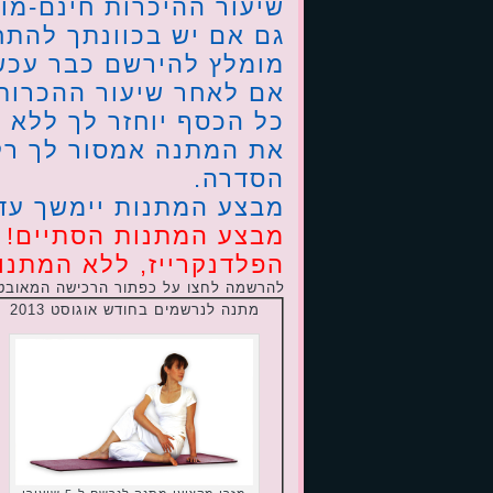
שיעור ההיכרות חינם-מו
גם אם יש בכוונתך להתח
מומלץ להירשם כבר עכשי
אם לאחר שיעור ההכרות
כל הכסף יוחזר לך ללא 
את המתנה אמסור לך רק
הסדרה.
מבצע המתנות יימשך עד 31 באוגוסט 2013
מבצע המתנות הסתיים! נ
הפלדנקרייז, ללא המתנו
להרשמה לחצו על כפתור הרכישה המאובט
מתנה לנרשמים בחודש אוגוסט 2013