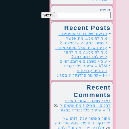
חיפוש
חיפוש
Recent Posts
פציעות של רוכבי אופניים –
איך להימנע, מה אפשר
לעשות במקרה שנפצעים ?
קרע בשריר אצל ספורטאים –
איך להימנע ? איך לחזור
לפעילות במהירות ?
עיסוי בשמנים ארומטרפיים
ATM – שיעור פלדנקרייז
בהנחיה קבוצתית
FI – שיעור פלדנקרייז במגע
Recent
Comments
כאבי צוואר - אחרי תאונת
דרכים - הצילו ! מה עושים ?
על
FI – שיעור פלדנקרייז במגע
מקור האושר-ענת ודותן שץ-
פלדנקרייז וטיפולי מגע גוף נפש
על
פלדנקרייז – מה זה? ולמה