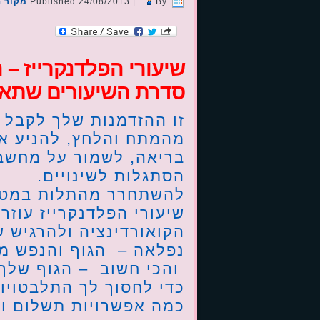
By
|
24/08/2013
Published
מקור ה
שיעורי הפלדנקרייז –
סדרת השיעורים שתארג
זו ההזדמנות שלך לקבל 
מהמתח והלחץ, להניע את
בריאה, לשמור על מחשבה
הסתגלות לשינויים.
להשתחרר מהתלות במטפל
שיעורי הפלדנקרייז עוז
הקואורדינציה ולהרגיש ש
נפלאה – הגוף והנפש מו
והכי חשוב – הגוף שלך
כדי לחסוך לך התלבטויות
כמה אפשרויות תשלום ו