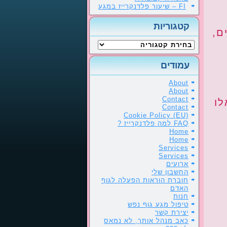
FI – שיעור פלדנקרייז במגע
קטגוריות
ם,
קטגוריות
עמודים
About
About
Contact
לו
Contact
Cookie Policy (EU)
FAQ למה פלדנקרייז ?
Home
Home
Services
Services
ארועים
החשבון שלי
חוברת הוראות הפעלה לגוף
האדם
חנות
טיפול מגע גוף נפש
יצירת קשר
כאב מנהל אותך, לא נמאס