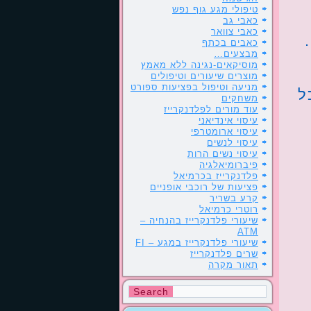
טיפולי מגע גוף נפש
כאבי גב
כאבי צוואר
כאבים בכתף
מבצעים…
מוסיקאים-נגינה ללא מאמץ
מוצרים שיעורים וטיפולים
מניעה וטיפול בפציעות ספורט
ל
משחקים
עוד מורים לפלדנקרייז
עיסוי אינדיאני
עיסוי ארומטרפי
עיסוי לנשים
עיסוי נשים הרות
פיברומיאלגיה
פלדנקרייז בכרמיאל
פציעות של רוכבי אופניים
קרע בשריר
רוטרי כרמיאל
שיעורי פלדנקרייז בהנחיה –
ATM
שיעורי פלדנקרייז במגע – FI
שרים פלדנקרייז
תאור מקרה