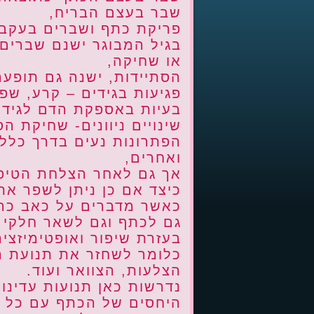
שבר בעצם הבריח,
פריקת כתף ושברים בעקבו
בגיל המבוגר ישנם שברים 
או שחיקה,
הסתיידות, ישנה גם תופע
פגיעות בגידים – קרע, שפשו
בעיות באספקת הדם לגיד 
שינויים ניוונים- שחיקת הס
הפתרונות נעים בדרך כלל 
ואחרים,
אך גם לאחר הצלחת הטיפו
כיצד אם כן ניתן לשפר א
כאשר מדברים על כאב כרו
גם לכתף וגם לשאר חלקי 
בעזרת שיפור ואופטימיזצי
כלומר לשחזר את תנועת ה
הצלעות, הצוואר ועוד.
נדרשות כאן תנועות עדינ
היחסים של הכתף עם כל ש