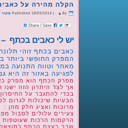
הקלה מהירה על כאבים 
By
|
18/03/2014
Published
מקור ה
יש לי כאבים בכתף – 
כאבים בכתף זוהי תלונה
המפרק החופשי ביותר בגו
מאחר וטווח התנועה במפ
לפגיעה באזור זה היא גב
מפרק הכתף הוא מפרק כדו
אך לצד היתרון הזה ישנו 
בכדי להתגבר על החיסרון 
הבעיות שיכולות לגרום לכ
מרובות ואציג חלק מהן :
צעירים עלולים לסבול מפ
הרקמות הרכות שעוטפות א
שבר בעצם הכתף כתוצאה מ