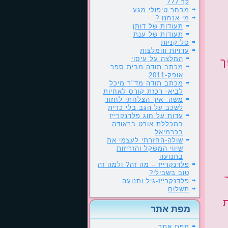
לך ???
מבחר טיפולי מגע
מי אנחנו ?
תעודות של דותן
תעודות של ענת
סל קניות
עדויות והמלצות
המלצה על עיסוי
ך
מכתב תודה מבית ספר
אופק-2011
מכתב תודה מד"ר מיכל
לביא- רכזת קורס לאחיות
משה- איך הצלחתי לחזור
לשכב על הגב בלי כרית
עדות על חוג פלדנקרייז
במכללת אורט בראודה
בכרמיאל
שולה-החזרתי לעצמי את
שיווי המשקל והזריזות
בתנועה
פלדנקרייז – מה זה? ולמה זה
טוב בשבילי?
פלדנקרייז-גיל ותנועה
תשלום
מפת אתר
מפת אתר